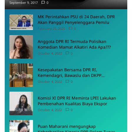
September 9, 2017
0
MK Perintahkan PSU di 24 Daerah, DPR
Akan Panggil Penyelenggara Pemilu
February 25, 2025
0
Anggota DPR RI Termuda Polisikan
Komedian Mamat Alkatiri Ada Apa???
October 4, 2022
0
Kesepakatan Bersama DPR RI,
Kemendagri, Bawaslu dan DKPP
Menyepakati Rancangan PKPU
October 4, 2022
0
Komisi XI DPR RI Meminta LPEI Lakukan
Pembenahan Kualitas Biaya Ekspor
October 4, 2022
0
Puan Maharani mengungkap
Keberhasilan Kinerja DPR Dalam Tugas-