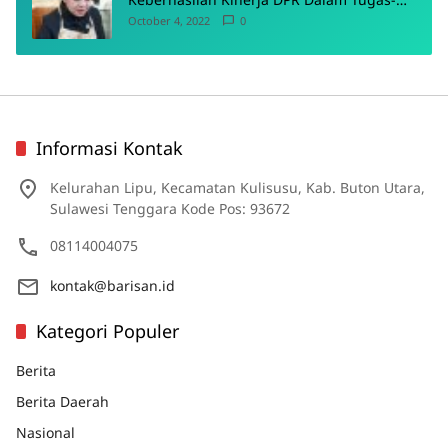
Tugas Pokoknya
October 4, 2022
0
Informasi Kontak
Kelurahan Lipu, Kecamatan Kulisusu, Kab. Buton Utara,
Sulawesi Tenggara Kode Pos: 93672
08114004075
kontak@barisan.id
Kategori Populer
Berita
Berita Daerah
Nasional