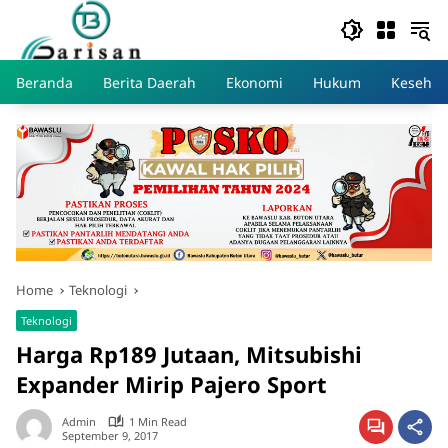
Skip
to
content
Beranda
Berita Daerah
Ekonomi
Hukum
Kesehat
Home
Teknologi
Teknologi
Harga Rp189 Jutaan, Mitsubishi
Expander Mirip Pajero Sport
Admin
1 Min Read
September 9, 2017