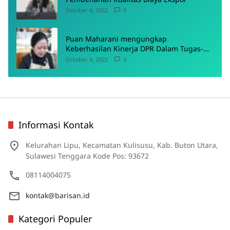
October 4, 2022
0
Puan Maharani mengungkap
Keberhasilan Kinerja DPR Dalam Tugas-
Tugas Pokoknya
October 4, 2022
0
Informasi Kontak
Kelurahan Lipu, Kecamatan Kulisusu, Kab. Buton Utara,
Sulawesi Tenggara Kode Pos: 93672
08114004075
kontak@barisan.id
Kategori Populer