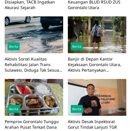
Disiapkan, TACB Ingatkan
Keuangan BLUD RSUD ZUS
Akurasi Sejarah
Gorontalo Utara
Berita
Berita
Aktivis Soroti Kualitas
Banjir di Depan Kantor
Rehabilitasi Jalan Trans
Kejaksaan Gorontalo Utara,
Sulawesi, Diduga Tak Sesuai
Aktivis Pertanyakan
Spesifikasi
Perencanaan Saluran
Berita
Berita
Pemprov Gorontalo Tunggu
Aktivis Desak Inpektorat
Arahan Pusat Terkait Dana
Gorut Tindak Lanjuti TGR