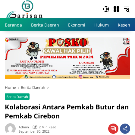
Skip
to
content
Beranda
Berita Daerah
Ekonomi
Hukum
Kesehat
Home
Berita Daerah
Berita Daerah
Kolaborasi Antara Pemkab Butur dan
Pemkab Cirebon
Admin
2 Min Read
September 30, 2022