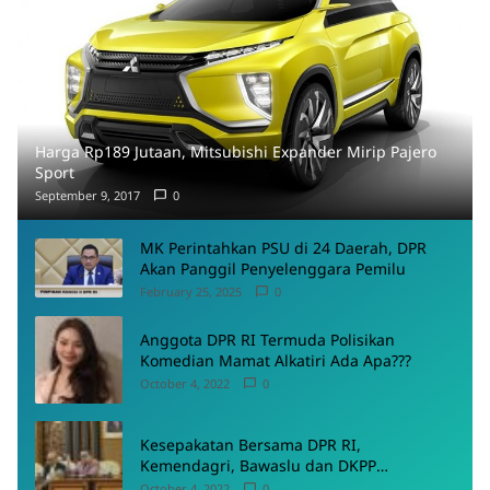
Harga Rp189 Jutaan, Mitsubishi Expander Mirip Pajero
Sport
September 9, 2017
0
MK Perintahkan PSU di 24 Daerah, DPR
Akan Panggil Penyelenggara Pemilu
February 25, 2025
0
Anggota DPR RI Termuda Polisikan
Komedian Mamat Alkatiri Ada Apa???
October 4, 2022
0
Kesepakatan Bersama DPR RI,
Kemendagri, Bawaslu dan DKPP
Menyepakati Rancangan PKPU
October 4, 2022
0