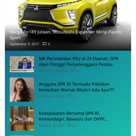
Harga Rp189 Jutaan, Mitsubishi Expander Mirip Pajero
Sport
September 9, 2017
0
MK Perintahkan PSU di 24 Daerah, DPR
Akan Panggil Penyelenggara Pemilu
February 25, 2025
0
Anggota DPR RI Termuda Polisikan
Komedian Mamat Alkatiri Ada Apa???
October 4, 2022
0
Kesepakatan Bersama DPR RI,
Kemendagri, Bawaslu dan DKPP
Menyepakati Rancangan PKPU
October 4, 2022
0