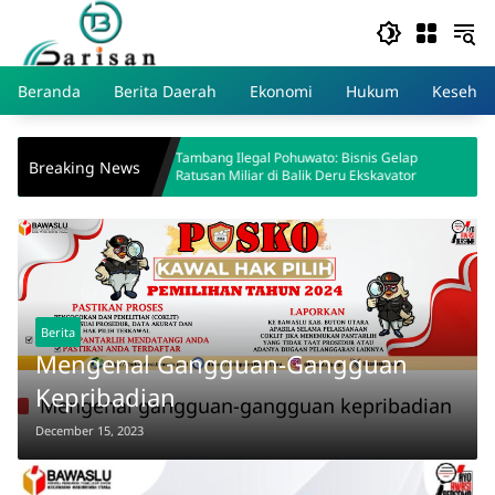
Skip
to
content
Beranda
Berita Daerah
Ekonomi
Hukum
Kesehat
Tambang Ilegal Pohuwato: Bisnis Gelap
Pemerinta
Breaking News
Ratusan Miliar di Balik Deru Ekskavator
Bencana d
Berita
Mengenal Gangguan-Gangguan
Kepribadian
Mengenal gangguan-gangguan kepribadian
December 15, 2023