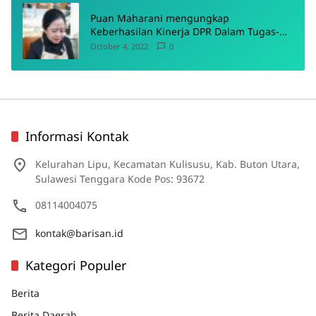
Puan Maharani mengungkap
Keberhasilan Kinerja DPR Dalam Tugas-
Tugas Pokoknya
October 4, 2022
0
Informasi Kontak
Kelurahan Lipu, Kecamatan Kulisusu, Kab. Buton Utara,
Sulawesi Tenggara Kode Pos: 93672
08114004075
kontak@barisan.id
Kategori Populer
Berita
Berita Daerah