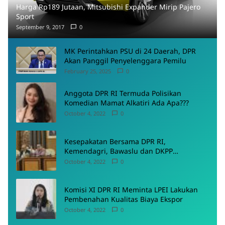
Harga Rp189 Jutaan, Mitsubishi Expander Mirip Pajero
Sport
September 9, 2017
0
MK Perintahkan PSU di 24 Daerah, DPR
Akan Panggil Penyelenggara Pemilu
February 25, 2025
0
Anggota DPR RI Termuda Polisikan
Komedian Mamat Alkatiri Ada Apa???
October 4, 2022
0
Kesepakatan Bersama DPR RI,
Kemendagri, Bawaslu dan DKPP
Menyepakati Rancangan PKPU
October 4, 2022
0
Komisi XI DPR RI Meminta LPEI Lakukan
Pembenahan Kualitas Biaya Ekspor
October 4, 2022
0