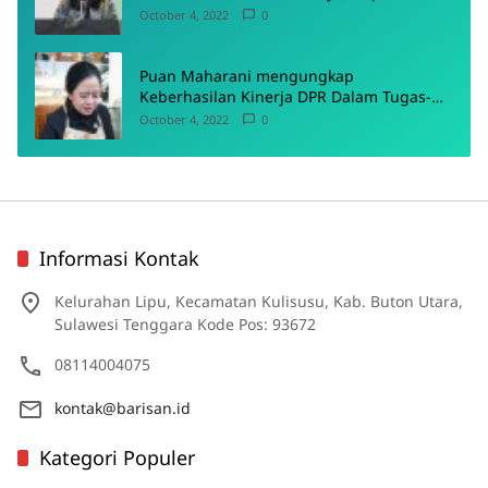
October 4, 2022
0
Puan Maharani mengungkap
Keberhasilan Kinerja DPR Dalam Tugas-
Tugas Pokoknya
October 4, 2022
0
Informasi Kontak
Kelurahan Lipu, Kecamatan Kulisusu, Kab. Buton Utara,
Sulawesi Tenggara Kode Pos: 93672
08114004075
kontak@barisan.id
Kategori Populer