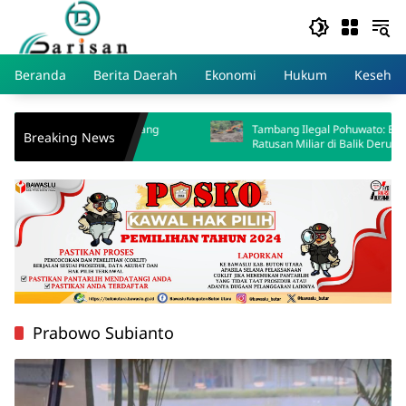
Skip
to
content
Beranda
Berita Daerah
Ekonomi
Hukum
Kesehat
gas Tambang
Tambang Ilegal Pohuwato: Bisnis Gelap
Breaking News
Ratusan Miliar di Balik Deru Ekskavator
Prabowo Subianto