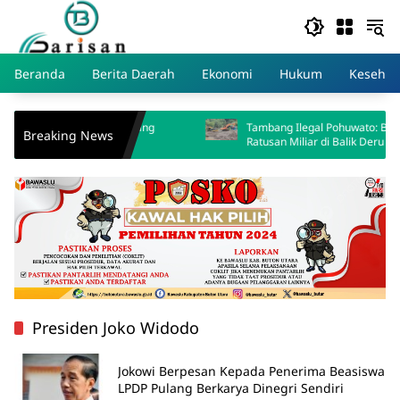
Skip
to
content
Beranda
Berita Daerah
Ekonomi
Hukum
Kesehat
 Tegas Tambang
Tambang Ilegal Pohuwato: Bisnis Gelap
Breaking News
Ratusan Miliar di Balik Deru Ekskavator
Presiden Joko Widodo
Jokowi Berpesan Kepada Penerima Beasiswa
LPDP Pulang Berkarya Dinegri Sendiri