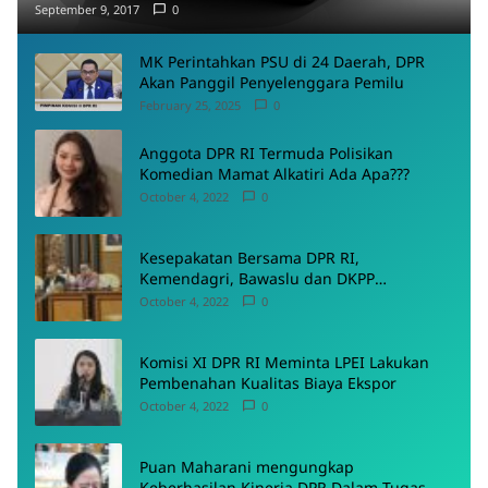
September 9, 2017
0
MK Perintahkan PSU di 24 Daerah, DPR
Akan Panggil Penyelenggara Pemilu
February 25, 2025
0
Anggota DPR RI Termuda Polisikan
Komedian Mamat Alkatiri Ada Apa???
October 4, 2022
0
Kesepakatan Bersama DPR RI,
Kemendagri, Bawaslu dan DKPP
Menyepakati Rancangan PKPU
October 4, 2022
0
Komisi XI DPR RI Meminta LPEI Lakukan
Pembenahan Kualitas Biaya Ekspor
October 4, 2022
0
Puan Maharani mengungkap
Keberhasilan Kinerja DPR Dalam Tugas-