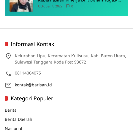
Tugas Pokoknya
October 4, 2022
0
Informasi Kontak
Kelurahan Lipu, Kecamatan Kulisusu, Kab. Buton Utara,
Sulawesi Tenggara Kode Pos: 93672
08114004075
kontak@barisan.id
Kategori Populer
Berita
Berita Daerah
Nasional