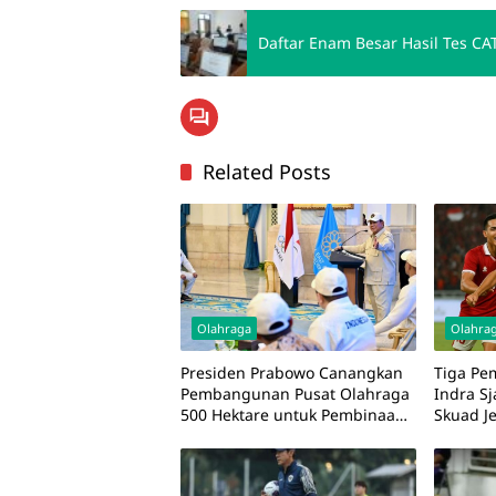
Daftar Enam Besar Hasil Tes C
Related Posts
Olahraga
Olahra
Presiden Prabowo Canangkan
Tiga Pe
Pembangunan Pusat Olahraga
Indra S
500 Hektare untuk Pembinaan
Skuad J
Atlet Jangka Panjang
Mali