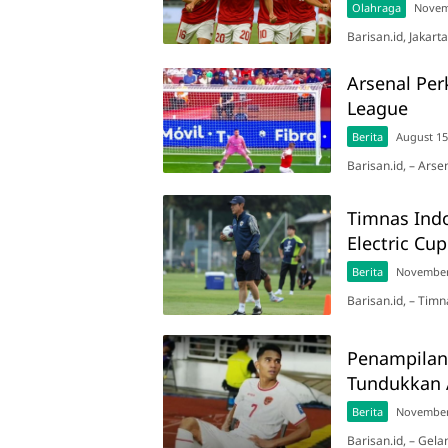
Olahraga
Novem
Barisan.id, Jakart
Arsenal Per
League
Berita
August 15
Barisan.id, – Ars
Timnas Ind
Electric Cu
Berita
November
Barisan.id, – Tim
Penampilan
Tundukkan 
Berita
November
Barisan.id, – Gel