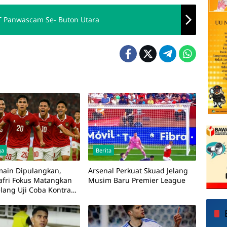
AT Panwascam Se- Buton Utara
ga
Berita
main Dipulangkan,
Arsenal Perkuat Skuad Jelang
jafri Fokus Matangkan
Musim Baru Premier League
elang Uji Coba Kontra