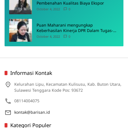
Pembenahan Kualitas Biaya Ekspor
October 4, 2022
0
Puan Maharani mengungkap
Keberhasilan Kinerja DPR Dalam Tugas-
Tugas Pokoknya
October 4, 2022
0
Informasi Kontak
Kelurahan Lipu, Kecamatan Kulisusu, Kab. Buton Utara,
Sulawesi Tenggara Kode Pos: 93672
08114004075
kontak@barisan.id
Kategori Populer