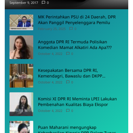
September 9, 2017
0
MK Perintahkan PSU di 24 Daerah, DPR
Akan Panggil Penyelenggara Pemilu
February 25, 2025
0
Anggota DPR RI Termuda Polisikan
Komedian Mamat Alkatiri Ada Apa???
October 4, 2022
0
Kesepakatan Bersama DPR RI,
Kemendagri, Bawaslu dan DKPP
Menyepakati Rancangan PKPU
October 4, 2022
0
Komisi XI DPR RI Meminta LPEI Lakukan
Pembenahan Kualitas Biaya Ekspor
October 4, 2022
0
Puan Maharani mengungkap
Keberhasilan Kinerja DPR Dalam Tugas-