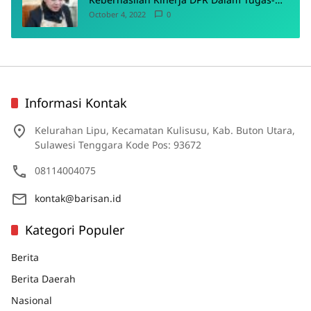
Tugas Pokoknya
October 4, 2022
0
Informasi Kontak
Kelurahan Lipu, Kecamatan Kulisusu, Kab. Buton Utara,
Sulawesi Tenggara Kode Pos: 93672
08114004075
kontak@barisan.id
Kategori Populer
Berita
Berita Daerah
Nasional