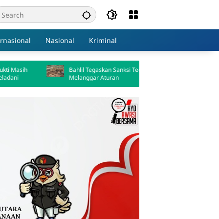
ernasional
Nasional
Kriminal
Bahlil Tegaskan Sanksi Tegas Tambang
Tambang Ileg
Melanggar Aturan
Ratusan Milia