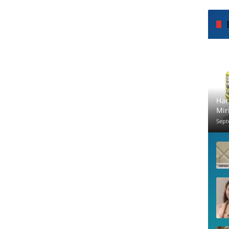
Har
Mir
Sept