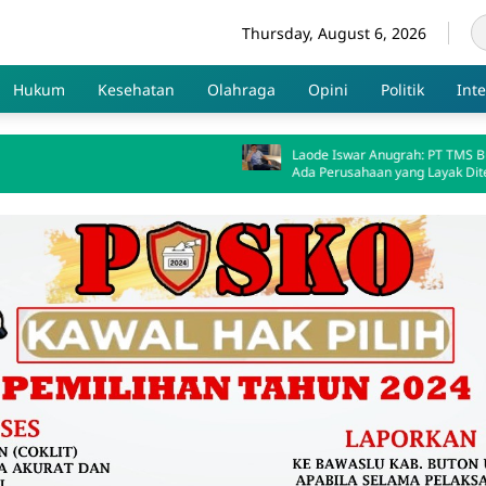
Thursday, August 6, 2026
Hukum
Kesehatan
Olahraga
Opini
Politik
Int
Laode Iswar Anugrah: PT TMS Bukti Masih
Ada Perusahaan yang Layak Diteladani