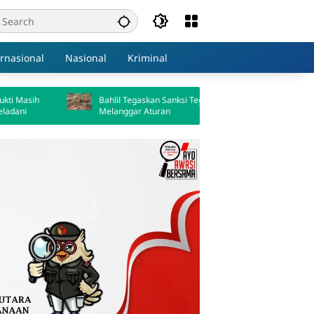
ernasional
Nasional
Kriminal
Bahlil Tegaskan Sanksi Tegas Tambang
Tambang Ilegal
Melanggar Aturan
Ratusan Miliar 