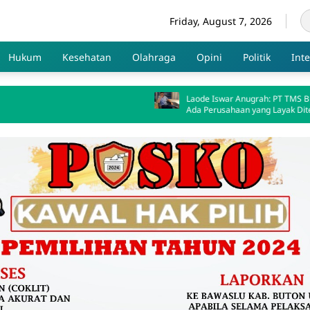
Friday, August 7, 2026
Hukum
Kesehatan
Olahraga
Opini
Politik
Int
Laode Iswar Anugrah: PT TMS Bukti Masih
Ada Perusahaan yang Layak Diteladani