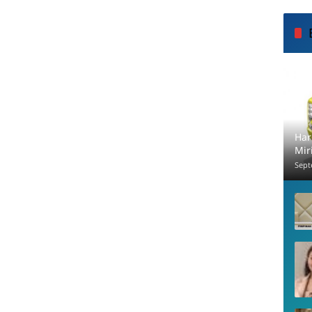
Har
Mir
Sept