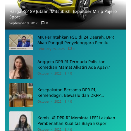
Harga Rp189 Jutaan, Mitsubishi Expander Mirip Pajero
Sport
September 9, 2017
0
MK Perintahkan PSU di 24 Daerah, DPR
Akan Panggil Penyelenggara Pemilu
February 25, 2025
0
Anggota DPR RI Termuda Polisikan
Komedian Mamat Alkatiri Ada Apa???
October 4, 2022
0
Kesepakatan Bersama DPR RI,
Kemendagri, Bawaslu dan DKPP
Menyepakati Rancangan PKPU
October 4, 2022
0
Komisi XI DPR RI Meminta LPEI Lakukan
Pembenahan Kualitas Biaya Ekspor
October 4, 2022
0