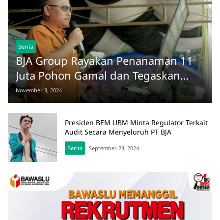
Berita
BJA Group Rayakan Penanaman 11
Juta Pohon Gamal dan Tegaskan
Komitmen Lawan Hoaks di Family
November 3, 2024
Gathering Pohuwato
Presiden BEM UBM Minta Regulator Terkait
Audit Secara Menyeluruh PT BJA
Berita
September 23, 2024