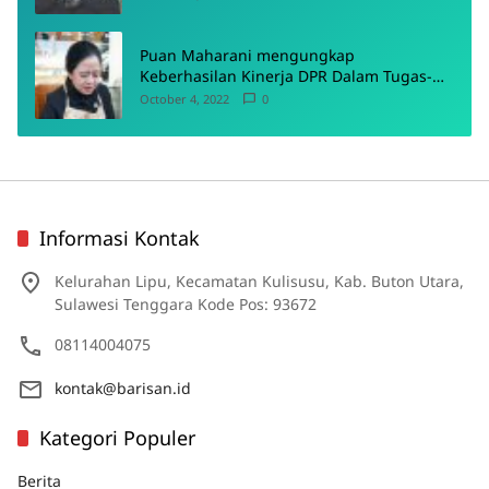
Puan Maharani mengungkap
Keberhasilan Kinerja DPR Dalam Tugas-
Tugas Pokoknya
October 4, 2022
0
Informasi Kontak
Kelurahan Lipu, Kecamatan Kulisusu, Kab. Buton Utara,
Sulawesi Tenggara Kode Pos: 93672
08114004075
kontak@barisan.id
Kategori Populer
Berita