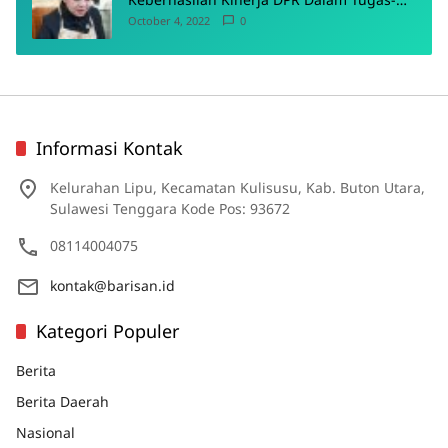
Tugas Pokoknya
October 4, 2022
0
Informasi Kontak
Kelurahan Lipu, Kecamatan Kulisusu, Kab. Buton Utara,
Sulawesi Tenggara Kode Pos: 93672
08114004075
kontak@barisan.id
Kategori Populer
Berita
Berita Daerah
Nasional