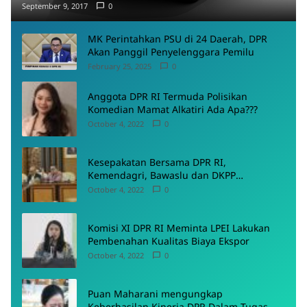
September 9, 2017
0
MK Perintahkan PSU di 24 Daerah, DPR
Akan Panggil Penyelenggara Pemilu
February 25, 2025
0
Anggota DPR RI Termuda Polisikan
Komedian Mamat Alkatiri Ada Apa???
October 4, 2022
0
Kesepakatan Bersama DPR RI,
Kemendagri, Bawaslu dan DKPP
Menyepakati Rancangan PKPU
October 4, 2022
0
Komisi XI DPR RI Meminta LPEI Lakukan
Pembenahan Kualitas Biaya Ekspor
October 4, 2022
0
Puan Maharani mengungkap
Keberhasilan Kinerja DPR Dalam Tugas-