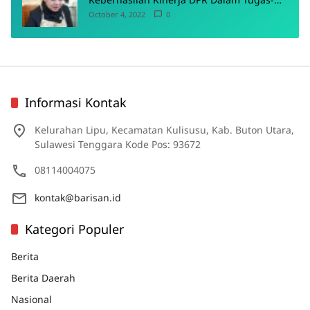
Tugas Pokoknya
October 4, 2022
0
Informasi Kontak
Kelurahan Lipu, Kecamatan Kulisusu, Kab. Buton Utara,
Sulawesi Tenggara Kode Pos: 93672
08114004075
kontak@barisan.id
Kategori Populer
Berita
Berita Daerah
Nasional