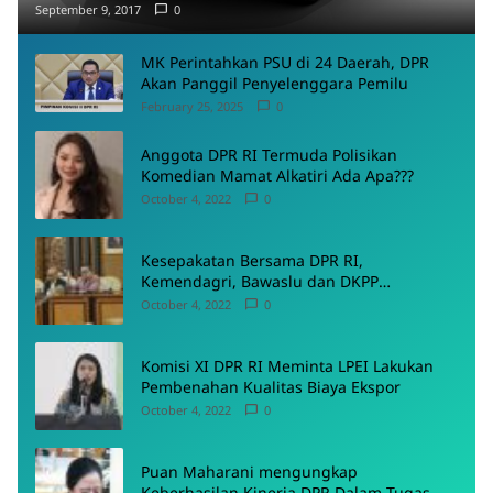
September 9, 2017
0
MK Perintahkan PSU di 24 Daerah, DPR
Akan Panggil Penyelenggara Pemilu
February 25, 2025
0
Anggota DPR RI Termuda Polisikan
Komedian Mamat Alkatiri Ada Apa???
October 4, 2022
0
Kesepakatan Bersama DPR RI,
Kemendagri, Bawaslu dan DKPP
Menyepakati Rancangan PKPU
October 4, 2022
0
Komisi XI DPR RI Meminta LPEI Lakukan
Pembenahan Kualitas Biaya Ekspor
October 4, 2022
0
Puan Maharani mengungkap
Keberhasilan Kinerja DPR Dalam Tugas-