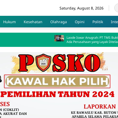
Saturday, August 8, 2026
Hukum
Kesehatan
Olahraga
Opini
Politik
Int
Laode Iswar Anugrah: PT TMS Bukti Masih
Ada Perusahaan yang Layak Diteladani