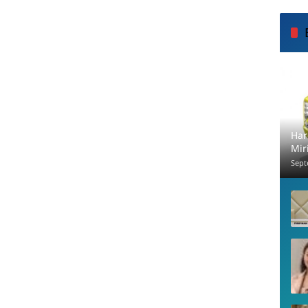
Har
Mir
Sept