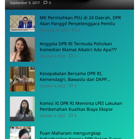
September 9, 2017
0
MK Perintahkan PSU di 24 Daerah, DPR
Akan Panggil Penyelenggara Pemilu
February 25, 2025
0
Anggota DPR RI Termuda Polisikan
Komedian Mamat Alkatiri Ada Apa???
October 4, 2022
0
Kesepakatan Bersama DPR RI,
Kemendagri, Bawaslu dan DKPP
Menyepakati Rancangan PKPU
October 4, 2022
0
Komisi XI DPR RI Meminta LPEI Lakukan
Pembenahan Kualitas Biaya Ekspor
October 4, 2022
0
Puan Maharani mengungkap
Keberhasilan Kinerja DPR Dalam Tugas-