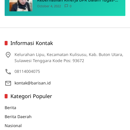
Tugas Pokoknya
October 4, 2022
0
Informasi Kontak
Kelurahan Lipu, Kecamatan Kulisusu, Kab. Buton Utara,
Sulawesi Tenggara Kode Pos: 93672
08114004075
kontak@barisan.id
Kategori Populer
Berita
Berita Daerah
Nasional