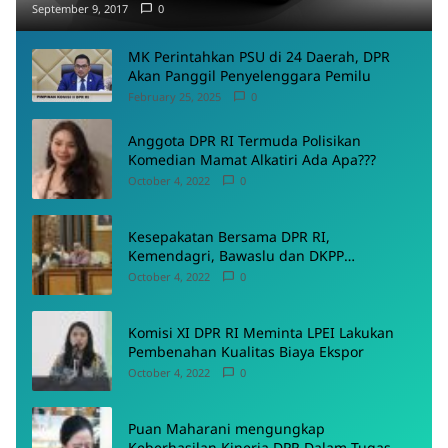
September 9, 2017
0
MK Perintahkan PSU di 24 Daerah, DPR
Akan Panggil Penyelenggara Pemilu
February 25, 2025
0
Anggota DPR RI Termuda Polisikan
Komedian Mamat Alkatiri Ada Apa???
October 4, 2022
0
Kesepakatan Bersama DPR RI,
Kemendagri, Bawaslu dan DKPP
Menyepakati Rancangan PKPU
October 4, 2022
0
Komisi XI DPR RI Meminta LPEI Lakukan
Pembenahan Kualitas Biaya Ekspor
October 4, 2022
0
Puan Maharani mengungkap
Keberhasilan Kinerja DPR Dalam Tugas-