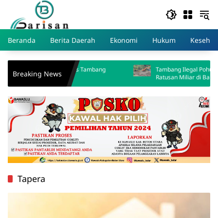
Skip
to
content
Beranda
Berita Daerah
Ekonomi
Hukum
Kesehat
anksi Tegas Tambang
Tambang Ilegal Pohuwato: Bisnis Gelap
Breaking News
Ratusan Miliar di Balik Deru Ekskavator
Tapera