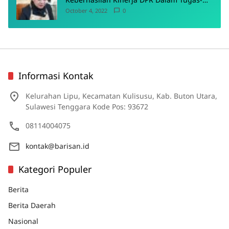
Tugas Pokoknya
October 4, 2022
0
Informasi Kontak
Kelurahan Lipu, Kecamatan Kulisusu, Kab. Buton Utara,
Sulawesi Tenggara Kode Pos: 93672
08114004075
kontak@barisan.id
Kategori Populer
Berita
Berita Daerah
Nasional