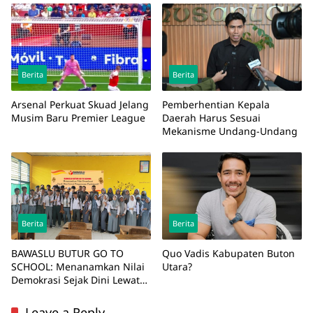
Berita
Berita
Arsenal Perkuat Skuad Jelang
Pemberhentian Kepala
Musim Baru Premier League
Daerah Harus Sesuai
Mekanisme Undang-Undang
Berita
Berita
BAWASLU BUTUR GO TO
Quo Vadis Kabupaten Buton
SCHOOL: Menanamkan Nilai
Utara?
Demokrasi Sejak Dini Lewat
Pengawasan Partisipatif
Leave a Reply