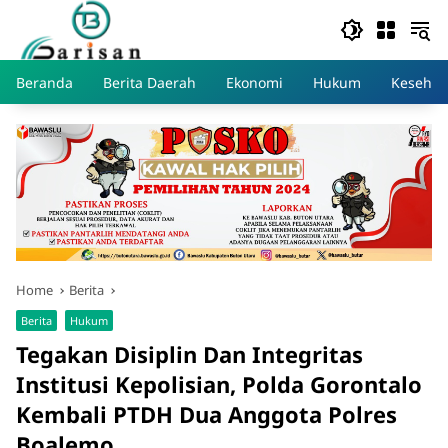
Skip
to
content
Beranda
Berita Daerah
Ekonomi
Hukum
Kesehat
Home
Berita
Berita
Hukum
Tegakan Disiplin Dan Integritas
Institusi Kepolisian, Polda Gorontalo
Kembali PTDH Dua Anggota Polres
Boalemo