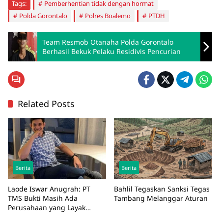
Tags:
Pemberhentian tidak dengan hormat
Polda Gorontalo
Polres Boalemo
PTDH
Team Resmob Otanaha Polda Gorontalo
Berhasil Bekuk Pelaku Residivis Pencurian
Related Posts
Berita
Berita
Laode Iswar Anugrah: PT
Bahlil Tegaskan Sanksi Tegas
TMS Bukti Masih Ada
Tambang Melanggar Aturan
Perusahaan yang Layak
Diteladani