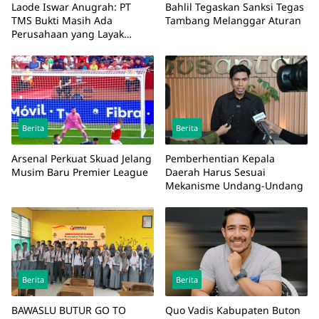
Laode Iswar Anugrah: PT
Bahlil Tegaskan Sanksi Tegas
TMS Bukti Masih Ada
Tambang Melanggar Aturan
Perusahaan yang Layak
Diteladani
Berita
Berita
Arsenal Perkuat Skuad Jelang
Pemberhentian Kepala
Musim Baru Premier League
Daerah Harus Sesuai
Mekanisme Undang-Undang
Berita
Berita
BAWASLU BUTUR GO TO
Quo Vadis Kabupaten Buton