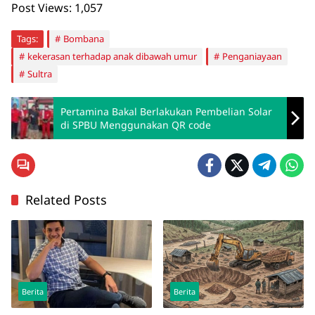
Post Views:
1,057
Tags:
Bombana
kekerasan terhadap anak dibawah umur
Penganiayaan
Sultra
Pertamina Bakal Berlakukan Pembelian Solar
di SPBU Menggunakan QR code
Related Posts
Berita
Berita