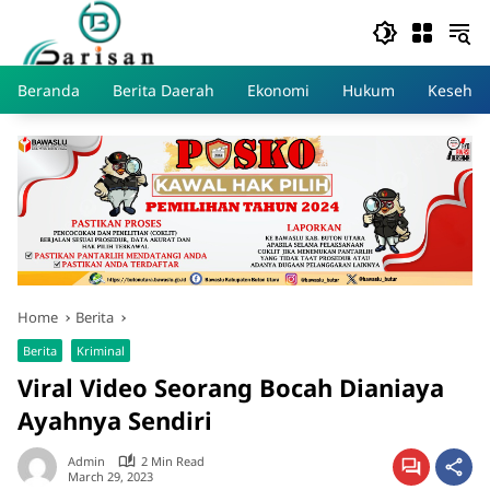
Skip
to
content
Beranda
Berita Daerah
Ekonomi
Hukum
Kesehat
Home
Berita
Berita
Kriminal
Viral Video Seorang Bocah Dianiaya
Ayahnya Sendiri
Admin
2 Min Read
March 29, 2023