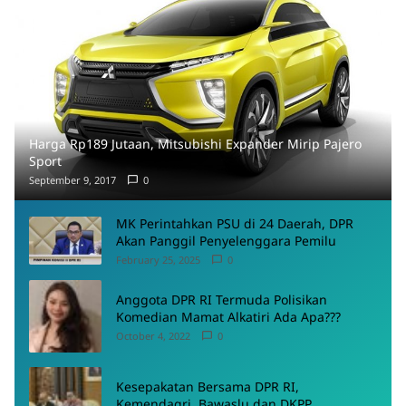
Harga Rp189 Jutaan, Mitsubishi Expander Mirip Pajero
Sport
September 9, 2017
0
MK Perintahkan PSU di 24 Daerah, DPR
Akan Panggil Penyelenggara Pemilu
February 25, 2025
0
Anggota DPR RI Termuda Polisikan
Komedian Mamat Alkatiri Ada Apa???
October 4, 2022
0
Kesepakatan Bersama DPR RI,
Kemendagri, Bawaslu dan DKPP