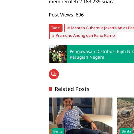
memperoleh 2.183.239 suara.
Post Views:
606
Tags:
Mantan Gubernur Jakarta Anies B
Pramono Anung dan Rano Karno
Pengawasan Distribusi Bijih Ni
Kerugian Negara
Related Posts
Berita
Berita