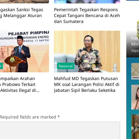
Tegaskan Sanksi Tegas
Pemerintah Tegaskan Respons
g Melanggar Aturan
Cepat Tangani Bencana di Aceh
dan Sumatera
Har
Mir
Sept
l
Nasional
Sampaikan Arahan
Mahfud MD Tegaskan Putusan
n Prabowo Terkait
MK soal Larangan Polisi Aktif di
ktivitas Ilegal di
Jabatan Sipil Berlaku Seketika
 IMIP
Required fields are marked
*