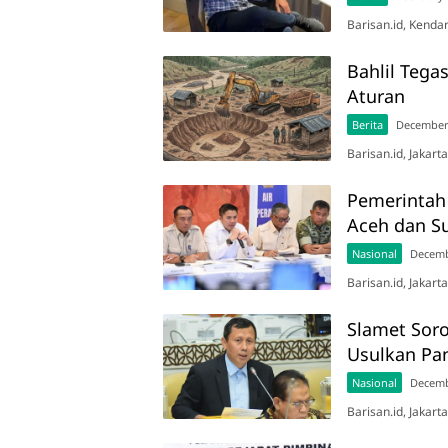
Barisan.id, Kenda
Bahlil Teg
Aturan
Berita
December 
Barisan.id, Jakar
Pemerintah
Aceh dan S
Nasional
Decemb
Barisan.id, Jakart
Slamet Sor
Usulkan Pa
Nasional
Decemb
Barisan.id, Jakart