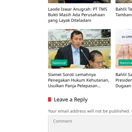
Laode Iswar Anugrah: PT TMS
Bahlil 
Bukti Masih Ada Perusahaan
Tamban
yang Layak Diteladani
Nasional
Nasiona
Slamet Soroti Lemahnya
Bahlil 
Penegakan Hukum Kehutanan,
Preside
Usulkan Panja Pelepasan
Dugaan A
Kawasan Hutan
Bandara
Leave a Reply
Your email address will not be published.