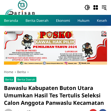
Skip
to
content
Beranda
Berita Daerah
Ekonomi
Hukum
Kesehat
Home
Berita
Berita
Berita Daerah
Bawaslu Kabupaten Buton Utara
Umumkan Hasil Tes Tertulis Seleksi
Calon Anggota Panwaslu Kecamatan