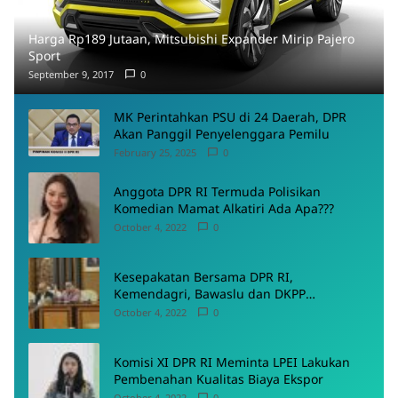
Harga Rp189 Jutaan, Mitsubishi Expander Mirip Pajero
Sport
September 9, 2017
0
MK Perintahkan PSU di 24 Daerah, DPR
Akan Panggil Penyelenggara Pemilu
February 25, 2025
0
Anggota DPR RI Termuda Polisikan
Komedian Mamat Alkatiri Ada Apa???
October 4, 2022
0
Kesepakatan Bersama DPR RI,
Kemendagri, Bawaslu dan DKPP
Menyepakati Rancangan PKPU
October 4, 2022
0
Komisi XI DPR RI Meminta LPEI Lakukan
Pembenahan Kualitas Biaya Ekspor
October 4, 2022
0