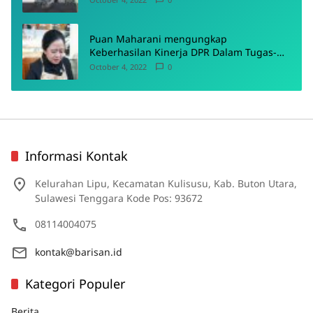
Puan Maharani mengungkap
Keberhasilan Kinerja DPR Dalam Tugas-
Tugas Pokoknya
October 4, 2022
0
Informasi Kontak
Kelurahan Lipu, Kecamatan Kulisusu, Kab. Buton Utara,
Sulawesi Tenggara Kode Pos: 93672
08114004075
kontak@barisan.id
Kategori Populer
Berita