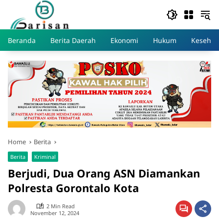
Skip
to
content
Beranda
Berita Daerah
Ekonomi
Hukum
Kesehat
Home
Berita
Berita
Kriminal
Berjudi, Dua Orang ASN Diamankan
Polresta Gorontalo Kota
2 Min Read
November 12, 2024