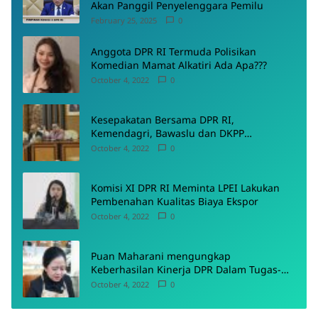
Akan Panggil Penyelenggara Pemilu
February 25, 2025
0
Anggota DPR RI Termuda Polisikan
Komedian Mamat Alkatiri Ada Apa???
October 4, 2022
0
Kesepakatan Bersama DPR RI,
Kemendagri, Bawaslu dan DKPP
Menyepakati Rancangan PKPU
October 4, 2022
0
Komisi XI DPR RI Meminta LPEI Lakukan
Pembenahan Kualitas Biaya Ekspor
October 4, 2022
0
Puan Maharani mengungkap
Keberhasilan Kinerja DPR Dalam Tugas-
Tugas Pokoknya
October 4, 2022
0