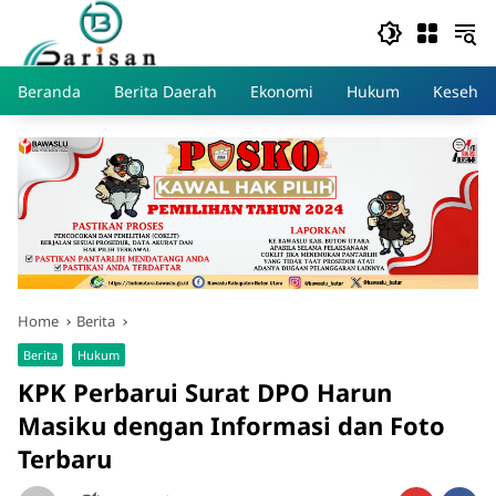
Skip
to
content
Beranda
Berita Daerah
Ekonomi
Hukum
Kesehat
Home
Berita
Berita
Hukum
KPK Perbarui Surat DPO Harun
Masiku dengan Informasi dan Foto
Terbaru