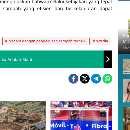
 menunjukkan bahwa melalui kebijakan yang tepat
an sampah yang efisien dan berkelanjutan dapat
Har
Negara dengan pengelolaan sampah terbaik
swedia
Mir
Sept
miku Adalah Maut