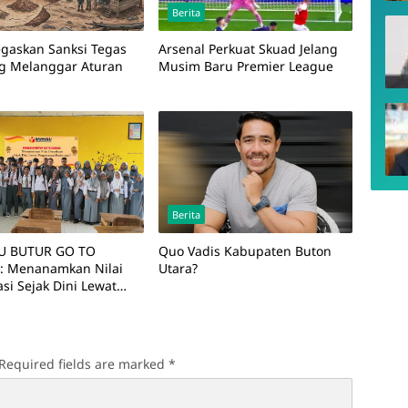
Berita
Tegaskan Sanksi Tegas
Arsenal Perkuat Skuad Jelang
g Melanggar Aturan
Musim Baru Premier League
Berita
U BUTUR GO TO
Quo Vadis Kabupaten Buton
: Menanamkan Nilai
Utara?
si Sejak Dini Lewat
san Partisipatif
Required fields are marked
*