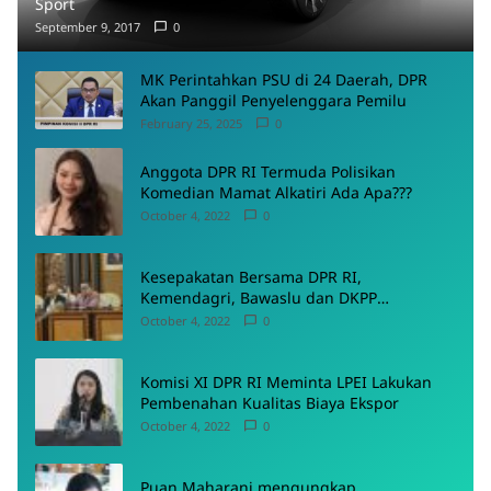
Sport
September 9, 2017
0
MK Perintahkan PSU di 24 Daerah, DPR
Akan Panggil Penyelenggara Pemilu
February 25, 2025
0
Anggota DPR RI Termuda Polisikan
Komedian Mamat Alkatiri Ada Apa???
October 4, 2022
0
Kesepakatan Bersama DPR RI,
Kemendagri, Bawaslu dan DKPP
Menyepakati Rancangan PKPU
October 4, 2022
0
Komisi XI DPR RI Meminta LPEI Lakukan
Pembenahan Kualitas Biaya Ekspor
October 4, 2022
0
Puan Maharani mengungkap