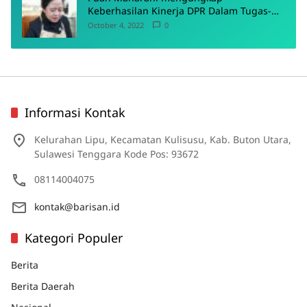
Keberhasilan Kinerja DPR Dalam Tugas-
Tugas Pokoknya
October 4, 2022
0
Informasi Kontak
Kelurahan Lipu, Kecamatan Kulisusu, Kab. Buton Utara,
Sulawesi Tenggara Kode Pos: 93672
08114004075
kontak@barisan.id
Kategori Populer
Berita
Berita Daerah