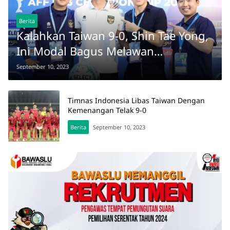
Berita
Kalahkan Taiwan 9-0, Shin Tae Yong,
Ini Modal Bagus Melawan
Turkmenistan
September 10, 2023
Timnas Indonesia Libas Taiwan Dengan
Kemenangan Telak 9-0
Berita
September 10, 2023