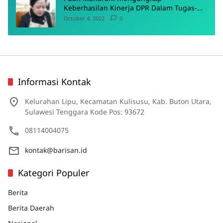
Keberhasilan Kinerja DPR Dalam Tugas-
Tugas Pokoknya
October 4, 2022
0
Informasi Kontak
Kelurahan Lipu, Kecamatan Kulisusu, Kab. Buton Utara,
Sulawesi Tenggara Kode Pos: 93672
08114004075
kontak@barisan.id
Kategori Populer
Berita
Berita Daerah