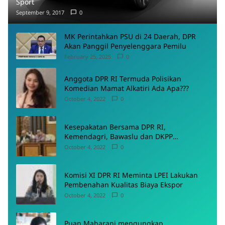
Sport
September 9, 2017
0
MK Perintahkan PSU di 24 Daerah, DPR
Akan Panggil Penyelenggara Pemilu
February 25, 2025
0
Anggota DPR RI Termuda Polisikan
Komedian Mamat Alkatiri Ada Apa???
October 4, 2022
0
Kesepakatan Bersama DPR RI,
Kemendagri, Bawaslu dan DKPP
Menyepakati Rancangan PKPU
October 4, 2022
0
Komisi XI DPR RI Meminta LPEI Lakukan
Pembenahan Kualitas Biaya Ekspor
October 4, 2022
0
Puan Maharani mengungkap