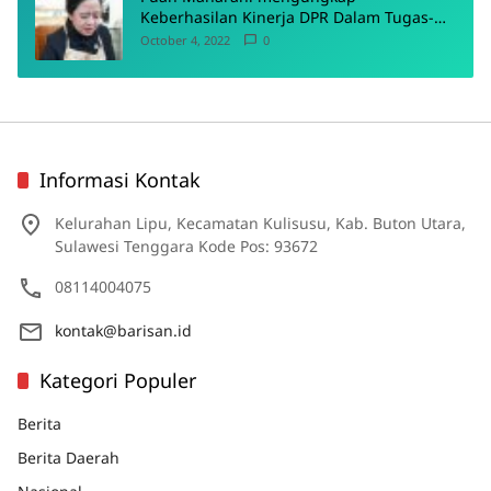
Keberhasilan Kinerja DPR Dalam Tugas-
Tugas Pokoknya
October 4, 2022
0
Informasi Kontak
Kelurahan Lipu, Kecamatan Kulisusu, Kab. Buton Utara,
Sulawesi Tenggara Kode Pos: 93672
08114004075
kontak@barisan.id
Kategori Populer
Berita
Berita Daerah