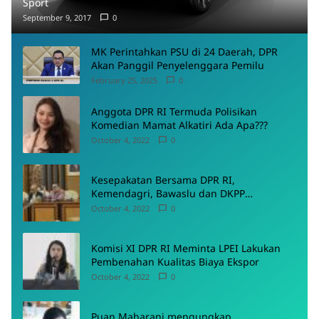
Sport
September 9, 2017
0
MK Perintahkan PSU di 24 Daerah, DPR
Akan Panggil Penyelenggara Pemilu
February 25, 2025
0
Anggota DPR RI Termuda Polisikan
Komedian Mamat Alkatiri Ada Apa???
October 4, 2022
0
Kesepakatan Bersama DPR RI,
Kemendagri, Bawaslu dan DKPP
Menyepakati Rancangan PKPU
October 4, 2022
0
Komisi XI DPR RI Meminta LPEI Lakukan
Pembenahan Kualitas Biaya Ekspor
October 4, 2022
0
Puan Maharani mengungkap