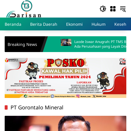
Skip
to
content
Beranda
Berita Daerah
Ekonomi
Hukum
Kesehat
Laode Iswar Anugrah: PT TMS Bukti Masih
Breaking News
Ada Perusahaan yang Layak Diteladani
PT Gorontalo Mineral