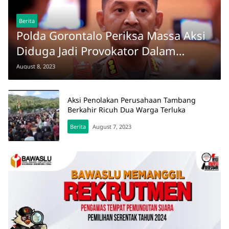
Berita
Polda Gorontalo Periksa Massa Aksi
Diduga Jadi Provokator Dalam
Demonstrasi Di Gorontalo Mineral.
August 8, 2023
Aksi Penolakan Perusahaan Tambang
Berkahir Ricuh Dua Warga Terluka
Berita
August 7, 2023