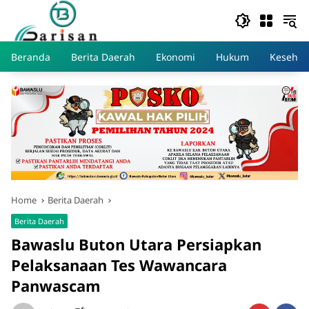
Skip
to
content
Beranda
Berita Daerah
Ekonomi
Hukum
Kesehat
Home
Berita Daerah
Berita Daerah
Bawaslu Buton Utara Persiapkan
Pelaksanaan Tes Wawancara
Panwascam