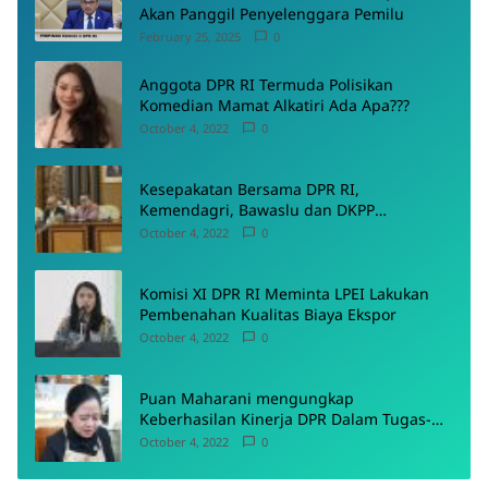
Akan Panggil Penyelenggara Pemilu
February 25, 2025
0
Anggota DPR RI Termuda Polisikan
Komedian Mamat Alkatiri Ada Apa???
October 4, 2022
0
Kesepakatan Bersama DPR RI,
Kemendagri, Bawaslu dan DKPP
Menyepakati Rancangan PKPU
October 4, 2022
0
Komisi XI DPR RI Meminta LPEI Lakukan
Pembenahan Kualitas Biaya Ekspor
October 4, 2022
0
Puan Maharani mengungkap
Keberhasilan Kinerja DPR Dalam Tugas-
Tugas Pokoknya
October 4, 2022
0